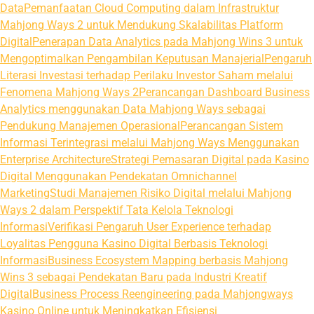
Data
Pemanfaatan Cloud Computing dalam Infrastruktur
Mahjong Ways 2 untuk Mendukung Skalabilitas Platform
Digital
Penerapan Data Analytics pada Mahjong Wins 3 untuk
Mengoptimalkan Pengambilan Keputusan Manajerial
Pengaruh
Literasi Investasi terhadap Perilaku Investor Saham melalui
Fenomena Mahjong Ways 2
Perancangan Dashboard Business
Analytics menggunakan Data Mahjong Ways sebagai
Pendukung Manajemen Operasional
Perancangan Sistem
Informasi Terintegrasi melalui Mahjong Ways Menggunakan
Enterprise Architecture
Strategi Pemasaran Digital pada Kasino
Digital Menggunakan Pendekatan Omnichannel
Marketing
Studi Manajemen Risiko Digital melalui Mahjong
Ways 2 dalam Perspektif Tata Kelola Teknologi
Informasi
Verifikasi Pengaruh User Experience terhadap
Loyalitas Pengguna Kasino Digital Berbasis Teknologi
Informasi
Business Ecosystem Mapping berbasis Mahjong
Wins 3 sebagai Pendekatan Baru pada Industri Kreatif
Digital
Business Process Reengineering pada Mahjongways
Kasino Online untuk Meningkatkan Efisiensi