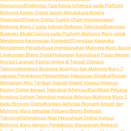
Operasional
Efektivitas Tata Kelola Informasi pada Platform
Mahjong Kasino Digital dalam Mendukung Kinerja
Organisasi
Efisiensi Digital Supply Chain menggunakan
Mahjong Ways 2 pada Industri Berbasis Teknologi
Eksplorasi
Business Model Canvas pada Platform Mahjong Ways untuk
Mendorong Keunggulan Kompetitif
Formulasi Kerangka
Manajemen Pengetahuan menggunakan Mahjong Ways dalam
Lingkungan Bisnis Digital
Hubungan Kapitalisasi Pasar dengan
Inovasi Layanan Kasino Online di Tengah Disrupsi
Teknologi
Integrasi Business Analytics dan Mahjong Ways 2
sebagai Pendukung Pengambilan Keputusan Eksekutif
Kajian
Mendalam Nilai Tambah Industri Kreatif melalui Integrasi
Kasino Online dengan Teknologi Informasi
Klasifikasi Peluang
Investasi Saham Teknologi melalui Aktivitas Mahjong Ways 2
pada Ekonomi Digital
Korelasi Aktivitas Ekonomi Kreatif dan
Mahjong Ways terhadap Peluang Bisnis Berbasis
Teknologi
Optimalisasi Nilai Perusahaan Digital melalui
Mahjong Ways dengan Pendekatan Manajemen Berbasis