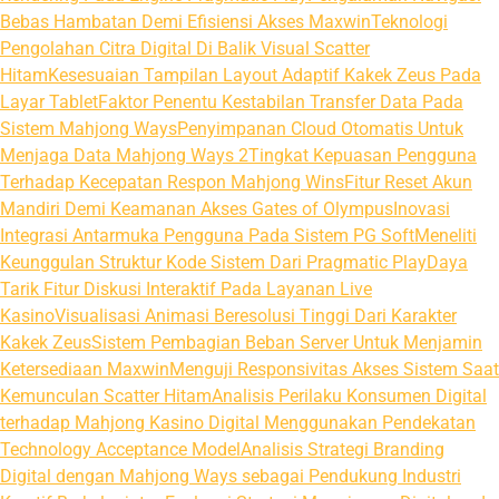
Bebas Hambatan Demi Efisiensi Akses Maxwin
Teknologi
Pengolahan Citra Digital Di Balik Visual Scatter
Hitam
Kesesuaian Tampilan Layout Adaptif Kakek Zeus Pada
Layar Tablet
Faktor Penentu Kestabilan Transfer Data Pada
Sistem Mahjong Ways
Penyimpanan Cloud Otomatis Untuk
Menjaga Data Mahjong Ways 2
Tingkat Kepuasan Pengguna
Terhadap Kecepatan Respon Mahjong Wins
Fitur Reset Akun
Mandiri Demi Keamanan Akses Gates of Olympus
Inovasi
Integrasi Antarmuka Pengguna Pada Sistem PG Soft
Meneliti
Keunggulan Struktur Kode Sistem Dari Pragmatic Play
Daya
Tarik Fitur Diskusi Interaktif Pada Layanan Live
Kasino
Visualisasi Animasi Beresolusi Tinggi Dari Karakter
Kakek Zeus
Sistem Pembagian Beban Server Untuk Menjamin
Ketersediaan Maxwin
Menguji Responsivitas Akses Sistem Saat
Kemunculan Scatter Hitam
Analisis Perilaku Konsumen Digital
terhadap Mahjong Kasino Digital Menggunakan Pendekatan
Technology Acceptance Model
Analisis Strategi Branding
Digital dengan Mahjong Ways sebagai Pendukung Industri