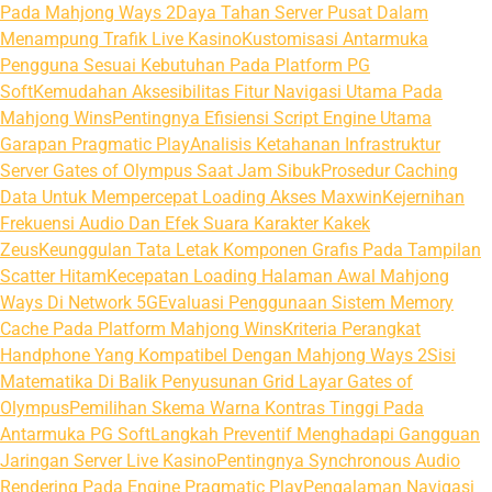
Pada Mahjong Ways 2
Daya Tahan Server Pusat Dalam
Menampung Trafik Live Kasino
Kustomisasi Antarmuka
Pengguna Sesuai Kebutuhan Pada Platform PG
Soft
Kemudahan Aksesibilitas Fitur Navigasi Utama Pada
Mahjong Wins
Pentingnya Efisiensi Script Engine Utama
Garapan Pragmatic Play
Analisis Ketahanan Infrastruktur
Server Gates of Olympus Saat Jam Sibuk
Prosedur Caching
Data Untuk Mempercepat Loading Akses Maxwin
Kejernihan
Frekuensi Audio Dan Efek Suara Karakter Kakek
Zeus
Keunggulan Tata Letak Komponen Grafis Pada Tampilan
Scatter Hitam
Kecepatan Loading Halaman Awal Mahjong
Ways Di Network 5G
Evaluasi Penggunaan Sistem Memory
Cache Pada Platform Mahjong Wins
Kriteria Perangkat
Handphone Yang Kompatibel Dengan Mahjong Ways 2
Sisi
Matematika Di Balik Penyusunan Grid Layar Gates of
Olympus
Pemilihan Skema Warna Kontras Tinggi Pada
Antarmuka PG Soft
Langkah Preventif Menghadapi Gangguan
Jaringan Server Live Kasino
Pentingnya Synchronous Audio
Rendering Pada Engine Pragmatic Play
Pengalaman Navigasi