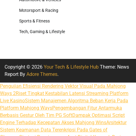
Motorsport & Racing
Sports & Fitness
Tech, Gaming & Lifestyle
Copyright © 2026
Your Tech & Lifestyle Hub
Theme: News
Report By
Adore Themes
.
Pengujian Efisiensi Rendering Vektor Visual Pada Mahjong
Ways 2
Riset Tingkat Kestabilan Latensi Streaming Platform
Live Kasino
Sistem Manajemen Algoritma Beban Kerja Pada
Platform Mahjong Ways
Pengembangan Fitur Antarmuka
Berbasis Gestur Oleh Tim PG Soft
Dampak Optimasi Script
Engine Terhadap Kecepatan Akses Mahjong Wins
Arsitektur
Sistem Keamanan Data Terenkripsi Pada Gates of