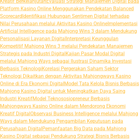
Kreatif Berkelanjutan
Evaluasi Strategi Manajemen Digital pada
Platform Kasino Online Menggunakan Pendekatan Balanced
Scorecard
Identifikasi Hubungan Sentimen Digital terhadap
Nilai Perusahaan melalui Aktivitas Kasino Online
Implementasi
Artificial Intelligence pada Mahjong Wins 3 dalam Mendukung
Personalisasi Layanan Digital
Interpretasi Keunggulan
Kompetitif Mahjong Wins 3 melalui Pendekatan Manajemen
Strategis pada Industri Digital
Kajian Pasar Modal Digital
melalui Mahjong Ways sebagai Ilustrasi Dinamika Investasi
Berbasis Teknologi
Korelasi Pergerakan Saham Sektor
Teknologi Dikaitkan dengan Aktivitas Mahjongways Kasino
Online di Era Ekonomi Digital
Model Tata Kelola Bisnis Berbasis
Mahjong Kasino Digital untuk Meningkatkan Daya Saing
Industri Kreatif
Model Teknososiopreneur Berbasis
Mahjongways Kasino Online dalam Mendorong Ekonomi
Kreatif Digital
Observasi Business Intelligence melalui Mahjong
Ways dalam Mendukung Pengambilan Keputusan pada
Perusahaan Digital
Pemanfaatan Big Data pada Mahjong
Kasino Digital sebagai Pendukung Strategi Bisnis Berbasis