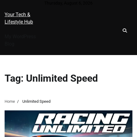
Skip
Thursday, August 6, 2026
to
Your Tech &
content
Lifestyle Hub
My WordPress
Blog
Tag:
Unlimited Speed
Home
Unlimited Speed