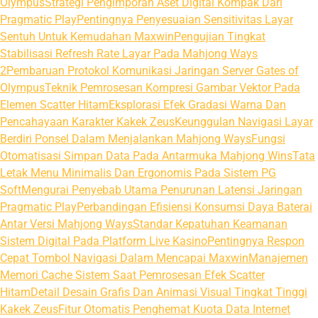
Olympus
Strategi Pengimporan Aset Digital Kompak Dari
Pragmatic Play
Pentingnya Penyesuaian Sensitivitas Layar
Sentuh Untuk Kemudahan Maxwin
Pengujian Tingkat
Stabilisasi Refresh Rate Layar Pada Mahjong Ways
2
Pembaruan Protokol Komunikasi Jaringan Server Gates of
Olympus
Teknik Pemrosesan Kompresi Gambar Vektor Pada
Elemen Scatter Hitam
Eksplorasi Efek Gradasi Warna Dan
Pencahayaan Karakter Kakek Zeus
Keunggulan Navigasi Layar
Berdiri Ponsel Dalam Menjalankan Mahjong Ways
Fungsi
Otomatisasi Simpan Data Pada Antarmuka Mahjong Wins
Tata
Letak Menu Minimalis Dan Ergonomis Pada Sistem PG
Soft
Mengurai Penyebab Utama Penurunan Latensi Jaringan
Pragmatic Play
Perbandingan Efisiensi Konsumsi Daya Baterai
Antar Versi Mahjong Ways
Standar Kepatuhan Keamanan
Sistem Digital Pada Platform Live Kasino
Pentingnya Respon
Cepat Tombol Navigasi Dalam Mencapai Maxwin
Manajemen
Memori Cache Sistem Saat Pemrosesan Efek Scatter
Hitam
Detail Desain Grafis Dan Animasi Visual Tingkat Tinggi
Kakek Zeus
Fitur Otomatis Penghemat Kuota Data Internet