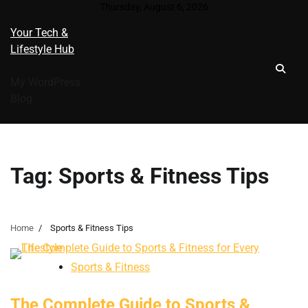
Skip
Thursday, August 6, 2026
to
Your Tech &
content
Lifestyle Hub
My WordPress
Blog
Tag:
Sports & Fitness Tips
Home
Sports & Fitness Tips
Sports & Fitness
The Complete Guide to Sports &