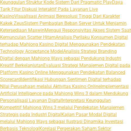
Keunggulan Struktur Kode Sistem Dari Pragmatic Play
Daya
Tarik Fitur Diskusi Interaktif Pada Layanan Live
Kasino
Visualisasi Animasi Beresolusi Tinggi Dari Karakter
Kakek Zeus
Sistem Pembagian Beban Server Untuk Menjamin
Ketersediaan Maxwin
Menguji Responsivitas Akses Sistem Saat
Kemunculan Scatter Hitam
Analisis Perilaku Konsumen Digital
terhadap Mahjong Kasino Digital Menggunakan Pendekatan
Technology Acceptance Model
Analisis Strategi Branding
Digital dengan Mahjong Ways sebagai Pendukung Industri
Kreatif Berkelanjutan
Evaluasi Strategi Manajemen Digital pada
Platform Kasino Online Menggunakan Pendekatan Balanced
Scorecard
Identifikasi Hubungan Sentimen Digital terhadap
Nilai Perusahaan melalui Aktivitas Kasino Online
Implementasi
Artificial Intelligence pada Mahjong Wins 3 dalam Mendukung
Personalisasi Layanan Digital
Interpretasi Keunggulan
Kompetitif Mahjong Wins 3 melalui Pendekatan Manajemen
Strategis pada Industri Digital
Kajian Pasar Modal Digital
melalui Mahjong Ways sebagai Ilustrasi Dinamika Investasi
Berbasis Teknologi
Korelasi Pergerakan Saham Sektor