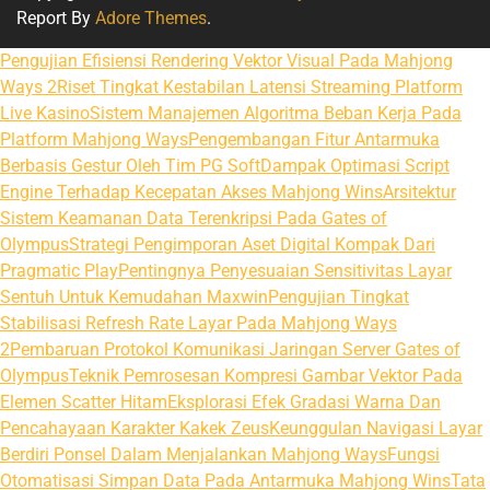
Report By
Adore Themes
.
Pengujian Efisiensi Rendering Vektor Visual Pada Mahjong
Ways 2
Riset Tingkat Kestabilan Latensi Streaming Platform
Live Kasino
Sistem Manajemen Algoritma Beban Kerja Pada
Platform Mahjong Ways
Pengembangan Fitur Antarmuka
Berbasis Gestur Oleh Tim PG Soft
Dampak Optimasi Script
Engine Terhadap Kecepatan Akses Mahjong Wins
Arsitektur
Sistem Keamanan Data Terenkripsi Pada Gates of
Olympus
Strategi Pengimporan Aset Digital Kompak Dari
Pragmatic Play
Pentingnya Penyesuaian Sensitivitas Layar
Sentuh Untuk Kemudahan Maxwin
Pengujian Tingkat
Stabilisasi Refresh Rate Layar Pada Mahjong Ways
2
Pembaruan Protokol Komunikasi Jaringan Server Gates of
Olympus
Teknik Pemrosesan Kompresi Gambar Vektor Pada
Elemen Scatter Hitam
Eksplorasi Efek Gradasi Warna Dan
Pencahayaan Karakter Kakek Zeus
Keunggulan Navigasi Layar
Berdiri Ponsel Dalam Menjalankan Mahjong Ways
Fungsi
Otomatisasi Simpan Data Pada Antarmuka Mahjong Wins
Tata