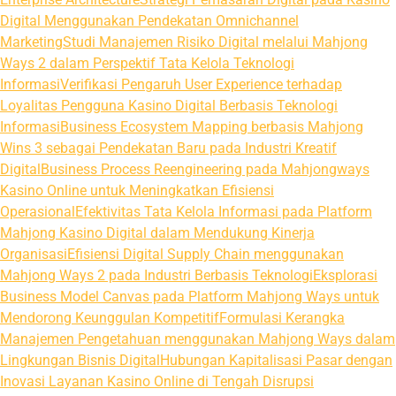
Digital Menggunakan Pendekatan Omnichannel
Marketing
Studi Manajemen Risiko Digital melalui Mahjong
Ways 2 dalam Perspektif Tata Kelola Teknologi
Informasi
Verifikasi Pengaruh User Experience terhadap
Loyalitas Pengguna Kasino Digital Berbasis Teknologi
Informasi
Business Ecosystem Mapping berbasis Mahjong
Wins 3 sebagai Pendekatan Baru pada Industri Kreatif
Digital
Business Process Reengineering pada Mahjongways
Kasino Online untuk Meningkatkan Efisiensi
Operasional
Efektivitas Tata Kelola Informasi pada Platform
Mahjong Kasino Digital dalam Mendukung Kinerja
Organisasi
Efisiensi Digital Supply Chain menggunakan
Mahjong Ways 2 pada Industri Berbasis Teknologi
Eksplorasi
Business Model Canvas pada Platform Mahjong Ways untuk
Mendorong Keunggulan Kompetitif
Formulasi Kerangka
Manajemen Pengetahuan menggunakan Mahjong Ways dalam
Lingkungan Bisnis Digital
Hubungan Kapitalisasi Pasar dengan
Inovasi Layanan Kasino Online di Tengah Disrupsi