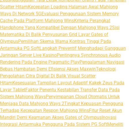
Scatter Hitam
Kecepatan Loading Halaman Awal Mahjong
Ways Di Network 5G
Evaluasi Penggunaan Sistem Memory
Cache Pada Platform Mahjong Wins
Kriteria Perangkat
Handphone Yang Kompatibel Dengan Mahjong Ways 2
Sisi
Matematika Di Balik Penyusunan Grid Layar Gates of
Olympus
Pemilihan Skema Warna Kontras Tinggi Pada
Antarmuka PG Soft
Langkah Preventif Menghadapi Gangguan
Jaringan Server Live Kasino
Pentingnya Synchronous Audio
Rendering Pada Engine Pragmatic Play
Pengalaman Navigasi
Bebas Hambatan Demi Efisiensi Akses Maxwin
Teknologi
Pengolahan Citra Digital Di Balik Visual Scatter
Hitam
Kesesuaian Tampilan Layout Adaptif Kakek Zeus Pada
Layar Tablet
Faktor Penentu Kestabilan Transfer Data Pada
Sistem Mahjong Ways
Penyimpanan Cloud Otomatis Untuk
Menjaga Data Mahjong Ways 2
Tingkat Kepuasan Pengguna
Terhadap Kecepatan Respon Mahjong Wins
Fitur Reset Akun
Mandiri Demi Keamanan Akses Gates of Olympus
Inovasi
Integrasi Antarmuka Pengguna Pada Sistem PG Soft
Meneliti