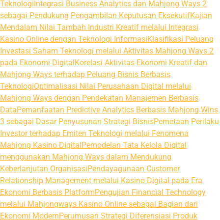
Teknologi
Integrasi Business Analytics dan Mahjong Ways 2
sebagai Pendukung Pengambilan Keputusan Eksekutif
Kajian
Mendalam Nilai Tambah Industri Kreatif melalui Integrasi
Kasino Online dengan Teknologi Informasi
Klasifikasi Peluang
Investasi Saham Teknologi melalui Aktivitas Mahjong Ways 2
pada Ekonomi Digital
Korelasi Aktivitas Ekonomi Kreatif dan
Mahjong Ways terhadap Peluang Bisnis Berbasis
Teknologi
Optimalisasi Nilai Perusahaan Digital melalui
Mahjong Ways dengan Pendekatan Manajemen Berbasis
Data
Pemanfaatan Predictive Analytics Berbasis Mahjong Wins
3 sebagai Dasar Penyusunan Strategi Bisnis
Pemetaan Perilaku
Investor terhadap Emiten Teknologi melalui Fenomena
Mahjong Kasino Digital
Pemodelan Tata Kelola Digital
menggunakan Mahjong Ways dalam Mendukung
Keberlanjutan Organisasi
Pendayagunaan Customer
Relationship Management melalui Kasino Digital pada Era
Ekonomi Berbasis Platform
Pengujian Financial Technology
melalui Mahjongways Kasino Online sebagai Bagian dari
Ekonomi Modern
Perumusan Strategi Diferensiasi Produk