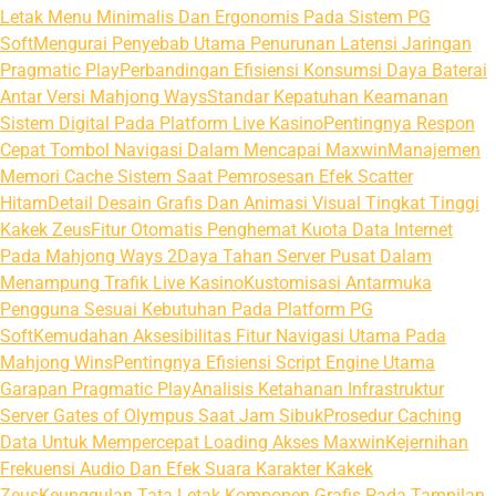
Letak Menu Minimalis Dan Ergonomis Pada Sistem PG
Soft
Mengurai Penyebab Utama Penurunan Latensi Jaringan
Pragmatic Play
Perbandingan Efisiensi Konsumsi Daya Baterai
Antar Versi Mahjong Ways
Standar Kepatuhan Keamanan
Sistem Digital Pada Platform Live Kasino
Pentingnya Respon
Cepat Tombol Navigasi Dalam Mencapai Maxwin
Manajemen
Memori Cache Sistem Saat Pemrosesan Efek Scatter
Hitam
Detail Desain Grafis Dan Animasi Visual Tingkat Tinggi
Kakek Zeus
Fitur Otomatis Penghemat Kuota Data Internet
Pada Mahjong Ways 2
Daya Tahan Server Pusat Dalam
Menampung Trafik Live Kasino
Kustomisasi Antarmuka
Pengguna Sesuai Kebutuhan Pada Platform PG
Soft
Kemudahan Aksesibilitas Fitur Navigasi Utama Pada
Mahjong Wins
Pentingnya Efisiensi Script Engine Utama
Garapan Pragmatic Play
Analisis Ketahanan Infrastruktur
Server Gates of Olympus Saat Jam Sibuk
Prosedur Caching
Data Untuk Mempercepat Loading Akses Maxwin
Kejernihan
Frekuensi Audio Dan Efek Suara Karakter Kakek
Zeus
Keunggulan Tata Letak Komponen Grafis Pada Tampilan