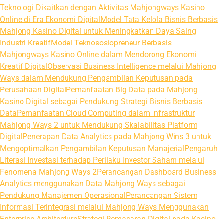
Teknologi Dikaitkan dengan Aktivitas Mahjongways Kasino
Online di Era Ekonomi Digital
Model Tata Kelola Bisnis Berbasis
Mahjong Kasino Digital untuk Meningkatkan Daya Saing
Industri Kreatif
Model Teknososiopreneur Berbasis
Mahjongways Kasino Online dalam Mendorong Ekonomi
Kreatif Digital
Observasi Business Intelligence melalui Mahjong
Ways dalam Mendukung Pengambilan Keputusan pada
Perusahaan Digital
Pemanfaatan Big Data pada Mahjong
Kasino Digital sebagai Pendukung Strategi Bisnis Berbasis
Data
Pemanfaatan Cloud Computing dalam Infrastruktur
Mahjong Ways 2 untuk Mendukung Skalabilitas Platform
Digital
Penerapan Data Analytics pada Mahjong Wins 3 untuk
Mengoptimalkan Pengambilan Keputusan Manajerial
Pengaruh
Literasi Investasi terhadap Perilaku Investor Saham melalui
Fenomena Mahjong Ways 2
Perancangan Dashboard Business
Analytics menggunakan Data Mahjong Ways sebagai
Pendukung Manajemen Operasional
Perancangan Sistem
Informasi Terintegrasi melalui Mahjong Ways Menggunakan
Enterprise Architecture
Strategi Pemasaran Digital pada Kasino