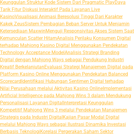
Keunggulan Struktur Kode Sistem Dari Pragmatic Play
Daya
Tarik Fitur Diskusi Interaktif Pada Layanan Live
Kasino
Visualisasi Animasi Beresolusi Tinggi Dari Karakter
Kakek Zeus
Sistem Pembagian Beban Server Untuk Menjamin
Ketersediaan Maxwin
Menguji Responsivitas Akses Sistem Saat
Kemunculan Scatter Hitam
Analisis Perilaku Konsumen Digital
terhadap Mahjong Kasino Digital Menggunakan Pendekatan
Technology Acceptance Model
Analisis Strategi Branding
Digital dengan Mahjong Ways sebagai Pendukung Industri
Kreatif Berkelanjutan
Evaluasi Strategi Manajemen Digital pada
Platform Kasino Online Menggunakan Pendekatan Balanced
Scorecard
Identifikasi Hubungan Sentimen Digital terhadap
Nilai Perusahaan melalui Aktivitas Kasino Online
Implementasi
Artificial Intelligence pada Mahjong Wins 3 dalam Mendukung
Personalisasi Layanan Digital
Interpretasi Keunggulan
Kompetitif Mahjong Wins 3 melalui Pendekatan Manajemen
Strategis pada Industri Digital
Kajian Pasar Modal Digital
melalui Mahjong Ways sebagai Ilustrasi Dinamika Investasi
Berbasis Teknologi
Korelasi Pergerakan Saham Sektor