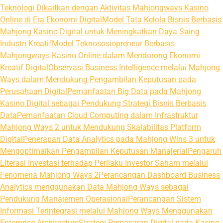
Teknologi Dikaitkan dengan Aktivitas Mahjongways Kasino
Online di Era Ekonomi Digital
Model Tata Kelola Bisnis Berbasis
Mahjong Kasino Digital untuk Meningkatkan Daya Saing
Industri Kreatif
Model Teknososiopreneur Berbasis
Mahjongways Kasino Online dalam Mendorong Ekonomi
Kreatif Digital
Observasi Business Intelligence melalui Mahjong
Ways dalam Mendukung Pengambilan Keputusan pada
Perusahaan Digital
Pemanfaatan Big Data pada Mahjong
Kasino Digital sebagai Pendukung Strategi Bisnis Berbasis
Data
Pemanfaatan Cloud Computing dalam Infrastruktur
Mahjong Ways 2 untuk Mendukung Skalabilitas Platform
Digital
Penerapan Data Analytics pada Mahjong Wins 3 untuk
Mengoptimalkan Pengambilan Keputusan Manajerial
Pengaruh
Literasi Investasi terhadap Perilaku Investor Saham melalui
Fenomena Mahjong Ways 2
Perancangan Dashboard Business
Analytics menggunakan Data Mahjong Ways sebagai
Pendukung Manajemen Operasional
Perancangan Sistem
Informasi Terintegrasi melalui Mahjong Ways Menggunakan
Enterprise Architecture
Strategi Pemasaran Digital pada Kasino