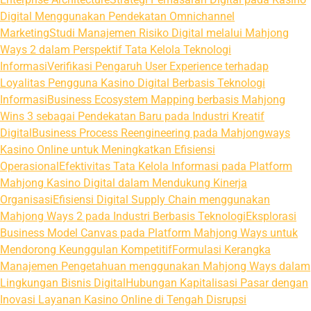
Digital Menggunakan Pendekatan Omnichannel
Marketing
Studi Manajemen Risiko Digital melalui Mahjong
Ways 2 dalam Perspektif Tata Kelola Teknologi
Informasi
Verifikasi Pengaruh User Experience terhadap
Loyalitas Pengguna Kasino Digital Berbasis Teknologi
Informasi
Business Ecosystem Mapping berbasis Mahjong
Wins 3 sebagai Pendekatan Baru pada Industri Kreatif
Digital
Business Process Reengineering pada Mahjongways
Kasino Online untuk Meningkatkan Efisiensi
Operasional
Efektivitas Tata Kelola Informasi pada Platform
Mahjong Kasino Digital dalam Mendukung Kinerja
Organisasi
Efisiensi Digital Supply Chain menggunakan
Mahjong Ways 2 pada Industri Berbasis Teknologi
Eksplorasi
Business Model Canvas pada Platform Mahjong Ways untuk
Mendorong Keunggulan Kompetitif
Formulasi Kerangka
Manajemen Pengetahuan menggunakan Mahjong Ways dalam
Lingkungan Bisnis Digital
Hubungan Kapitalisasi Pasar dengan
Inovasi Layanan Kasino Online di Tengah Disrupsi