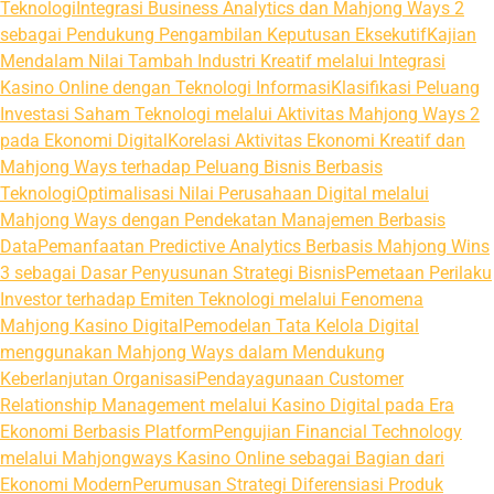
Teknologi
Integrasi Business Analytics dan Mahjong Ways 2
sebagai Pendukung Pengambilan Keputusan Eksekutif
Kajian
Mendalam Nilai Tambah Industri Kreatif melalui Integrasi
Kasino Online dengan Teknologi Informasi
Klasifikasi Peluang
Investasi Saham Teknologi melalui Aktivitas Mahjong Ways 2
pada Ekonomi Digital
Korelasi Aktivitas Ekonomi Kreatif dan
Mahjong Ways terhadap Peluang Bisnis Berbasis
Teknologi
Optimalisasi Nilai Perusahaan Digital melalui
Mahjong Ways dengan Pendekatan Manajemen Berbasis
Data
Pemanfaatan Predictive Analytics Berbasis Mahjong Wins
3 sebagai Dasar Penyusunan Strategi Bisnis
Pemetaan Perilaku
Investor terhadap Emiten Teknologi melalui Fenomena
Mahjong Kasino Digital
Pemodelan Tata Kelola Digital
menggunakan Mahjong Ways dalam Mendukung
Keberlanjutan Organisasi
Pendayagunaan Customer
Relationship Management melalui Kasino Digital pada Era
Ekonomi Berbasis Platform
Pengujian Financial Technology
melalui Mahjongways Kasino Online sebagai Bagian dari
Ekonomi Modern
Perumusan Strategi Diferensiasi Produk