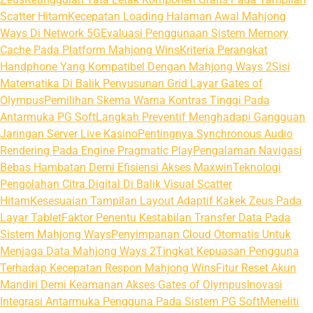
Scatter Hitam
Kecepatan Loading Halaman Awal Mahjong
Ways Di Network 5G
Evaluasi Penggunaan Sistem Memory
Cache Pada Platform Mahjong Wins
Kriteria Perangkat
Handphone Yang Kompatibel Dengan Mahjong Ways 2
Sisi
Matematika Di Balik Penyusunan Grid Layar Gates of
Olympus
Pemilihan Skema Warna Kontras Tinggi Pada
Antarmuka PG Soft
Langkah Preventif Menghadapi Gangguan
Jaringan Server Live Kasino
Pentingnya Synchronous Audio
Rendering Pada Engine Pragmatic Play
Pengalaman Navigasi
Bebas Hambatan Demi Efisiensi Akses Maxwin
Teknologi
Pengolahan Citra Digital Di Balik Visual Scatter
Hitam
Kesesuaian Tampilan Layout Adaptif Kakek Zeus Pada
Layar Tablet
Faktor Penentu Kestabilan Transfer Data Pada
Sistem Mahjong Ways
Penyimpanan Cloud Otomatis Untuk
Menjaga Data Mahjong Ways 2
Tingkat Kepuasan Pengguna
Terhadap Kecepatan Respon Mahjong Wins
Fitur Reset Akun
Mandiri Demi Keamanan Akses Gates of Olympus
Inovasi
Integrasi Antarmuka Pengguna Pada Sistem PG Soft
Meneliti