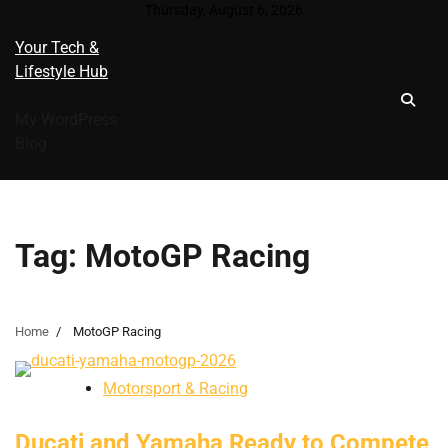
Skip
Thursday, August 6, 2026
to
Your Tech &
content
Lifestyle Hub
My WordPress
Blog
Tag:
MotoGP Racing
Home
MotoGP Racing
Motorsport & Racing
Ducati and Yamaha Ready to Compete