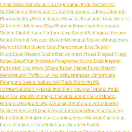
Letak Menu Minimalis Dan Ergonomis Pada Sistem PG
Soft
Mengurai Penyebab Utama Penurunan Latensi Jaringan
Pragmatic Play
Perbandingan Efisiensi Konsumsi Daya Baterai
Antar Versi Mahjong Ways
Standar Kepatuhan Keamanan
Sistem Digital Pada Platform Live Kasino
Pentingnya Respon
Cepat Tombol Navigasi Dalam Mencapai Maxwin
Manajemen
Memori Cache Sistem Saat Pemrosesan Efek Scatter
Hitam
Detail Desain Grafis Dan Animasi Visual Tingkat Tinggi
Kakek Zeus
Fitur Otomatis Penghemat Kuota Data Internet
Pada Mahjong Ways 2
Daya Tahan Server Pusat Dalam
Menampung Trafik Live Kasino
Kustomisasi Antarmuka
Pengguna Sesuai Kebutuhan Pada Platform PG
Soft
Kemudahan Aksesibilitas Fitur Navigasi Utama Pada
Mahjong Wins
Pentingnya Efisiensi Script Engine Utama
Garapan Pragmatic Play
Analisis Ketahanan Infrastruktur
Server Gates of Olympus Saat Jam Sibuk
Prosedur Caching
Data Untuk Mempercepat Loading Akses Maxwin
Kejernihan
Frekuensi Audio Dan Efek Suara Karakter Kakek
Zeus
Keunggulan Tata Letak Komponen Grafis Pada Tampilan