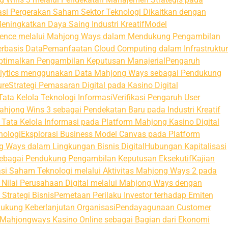
asi Pergerakan Saham Sektor Teknologi Dikaitkan dengan
eningkatkan Daya Saing Industri Kreatif
Model
ligence melalui Mahjong Ways dalam Mendukung Pengambilan
erbasis Data
Pemanfaatan Cloud Computing dalam Infrastruktur
ptimalkan Pengambilan Keputusan Manajerial
Pengaruh
lytics menggunakan Data Mahjong Ways sebagai Pendukung
ure
Strategi Pemasaran Digital pada Kasino Digital
ata Kelola Teknologi Informasi
Verifikasi Pengaruh User
hjong Wins 3 sebagai Pendekatan Baru pada Industri Kreatif
s Tata Kelola Informasi pada Platform Mahjong Kasino Digital
nologi
Eksplorasi Business Model Canvas pada Platform
Ways dalam Lingkungan Bisnis Digital
Hubungan Kapitalisasi
 sebagai Pendukung Pengambilan Keputusan Eksekutif
Kajian
tasi Saham Teknologi melalui Aktivitas Mahjong Ways 2 pada
 Nilai Perusahaan Digital melalui Mahjong Ways dengan
Strategi Bisnis
Pemetaan Perilaku Investor terhadap Emiten
kung Keberlanjutan Organisasi
Pendayagunaan Customer
i Mahjongways Kasino Online sebagai Bagian dari Ekonomi