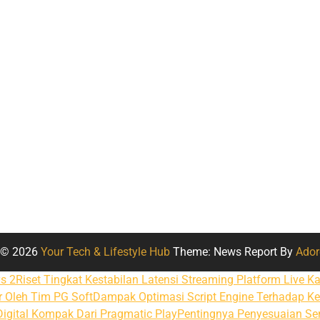
t © 2026
Your Tech & Lifestyle Hub
Theme: News Report By
Ador
s 2
Riset Tingkat Kestabilan Latensi Streaming Platform Live K
 Oleh Tim PG Soft
Dampak Optimasi Script Engine Terhadap K
Digital Kompak Dari Pragmatic Play
Pentingnya Penyesuaian Se