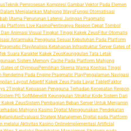
pus
Teknik Pemrosesan Kompresi Gambar Vektor Pada Elemen
el Dalam Menjalankan Mahjong Ways
Fungsi Otomatisasi
bab Utama Penurunan Latensi Jaringan Pragmatic
da Platform Live Kasino
Pentingnya Respon Cepat Tombol
s Dan Animasi Visual Tingkat Tinggi Kakek Zeus
Fitur Otomatis
sasi Antarmuka Pengguna Sesuai Kebutuhan Pada Platform
 Pragmatic Play
Analisis Ketahanan Infrastruktur Server Gates of
fek Suara Karakter Kakek Zeus
Keunggulan Tata Letak
ggunaan Sistem Memory Cache Pada Platform Mahjong
r Gates of Olympus
Pemilihan Skema Warna Kontras Tinggi
 Rendering Pada Engine Pragmatic Play
Pengalaman Navigasi
pilan Layout Adaptif Kakek Zeus Pada Layar Tablet
Faktor
ys 2
Tingkat Kepuasan Pengguna Terhadap Kecepatan Respon
Sistem PG Soft
Meneliti Keunggulan Struktur Kode Sistem Dari
er Kakek Zeus
Sistem Pembagian Beban Server Untuk Menjamin
l terhadap Mahjong Kasino Digital Menggunakan Pendekatan
kelanjutan
Evaluasi Strategi Manajemen Digital pada Platform
n melalui Aktivitas Kasino Online
Implementasi Artificial
ng Wins 3 melalui Pendekatan Manajemen Strategis pada