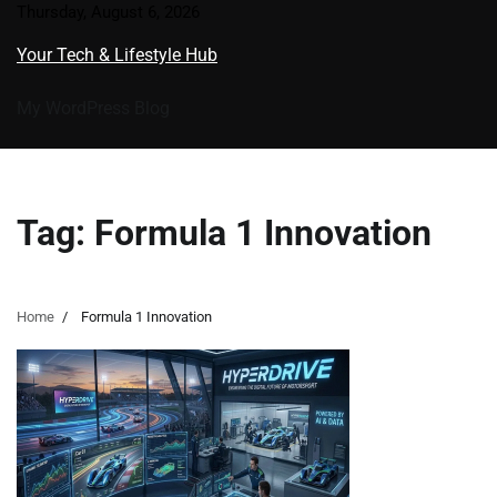
Skip
Thursday, August 6, 2026
to
Your Tech & Lifestyle Hub
content
My WordPress Blog
Tag:
Formula 1 Innovation
Home
Formula 1 Innovation