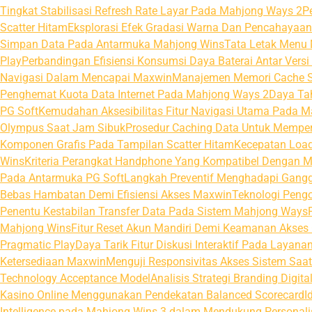
Tingkat Stabilisasi Refresh Rate Layar Pada Mahjong Ways 2
P
Scatter Hitam
Eksplorasi Efek Gradasi Warna Dan Pencahayaan
Simpan Data Pada Antarmuka Mahjong Wins
Tata Letak Menu 
Play
Perbandingan Efisiensi Konsumsi Daya Baterai Antar Vers
Navigasi Dalam Mencapai Maxwin
Manajemen Memori Cache Si
Penghemat Kuota Data Internet Pada Mahjong Ways 2
Daya Ta
PG Soft
Kemudahan Aksesibilitas Fitur Navigasi Utama Pada 
Olympus Saat Jam Sibuk
Prosedur Caching Data Untuk Mempe
Komponen Grafis Pada Tampilan Scatter Hitam
Kecepatan Loa
Wins
Kriteria Perangkat Handphone Yang Kompatibel Dengan 
Pada Antarmuka PG Soft
Langkah Preventif Menghadapi Ganggu
Bebas Hambatan Demi Efisiensi Akses Maxwin
Teknologi Pengol
Penentu Kestabilan Transfer Data Pada Sistem Mahjong Ways
Mahjong Wins
Fitur Reset Akun Mandiri Demi Keamanan Akses
Pragmatic Play
Daya Tarik Fitur Diskusi Interaktif Pada Layana
Ketersediaan Maxwin
Menguji Responsivitas Akses Sistem Saa
Technology Acceptance Model
Analisis Strategi Branding Digi
Kasino Online Menggunakan Pendekatan Balanced Scorecard
I
Intelligence pada Mahjong Wins 3 dalam Mendukung Personalis