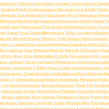
embaruan Protokol Komunikasi Jaringan Server Gates of Olym
 Karakter Kakek Zeus
Keunggulan Navigasi Layar Berdiri Pons
Minimalis Dan Ergonomis Pada Sistem PG Soft
Mengurai Penye
i Mahjong Ways
Standar Kepatuhan Keamanan Sistem Digital Pa
stem Saat Pemrosesan Efek Scatter Hitam
Detail Desain Grafi
han Server Pusat Dalam Menampung Trafik Live Kasino
Kustomi
Mahjong Wins
Pentingnya Efisiensi Script Engine Utama Garapan
rcepat Loading Akses Maxwin
Kejernihan Frekuensi Audio Dan E
ding Halaman Awal Mahjong Ways Di Network 5G
Evaluasi Pen
Mahjong Ways 2
Sisi Matematika Di Balik Penyusunan Grid Laya
an Jaringan Server Live Kasino
Pentingnya Synchronous Audio
ahan Citra Digital Di Balik Visual Scatter Hitam
Kesesuaian Tam
Penyimpanan Cloud Otomatis Untuk Menjaga Data Mahjong Wa
 Gates of Olympus
Inovasi Integrasi Antarmuka Pengguna Pada 
n Live Kasino
Visualisasi Animasi Beresolusi Tinggi Dari Karakt
t Kemunculan Scatter Hitam
Analisis Perilaku Konsumen Digita
tal dengan Mahjong Ways sebagai Pendukung Industri Kreatif Ber
dentifikasi Hubungan Sentimen Digital terhadap Nilai Perusahaa
asi Layanan Digital
Interpretasi Keunggulan Kompetitif Mahjo