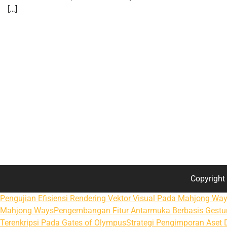
[…]
Copyrigh
Pengujian Efisiensi Rendering Vektor Visual Pada Mahjong Way
Mahjong Ways
Pengembangan Fitur Antarmuka Berbasis Gestur
Terenkripsi Pada Gates of Olympus
Strategi Pengimporan Aset 