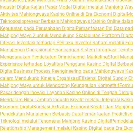
Industri Digital
Kajian Pasar Modal Digital melalui Mahjong Ways
Aktivitas Mahjongways Kasino Online di Era Ekonomi Digital
Mo
Teknososiopreneur Berbasis Mahjongways Kasino Online dalam
Keputusan pada Perusahaan Digital
Pemanfaatan Big Data pada
Mahjong Ways 2 untuk Mendukung Skalabilitas Platform Digita
Literasi Investasi terhadap Perilaku Investor Saham melalui
Manajemen Operasional
Perancangan Sistem Informasi Terinte
Menggunakan Pendekatan Omnichannel Marketing
Studi Manaj
Experience terhadap Loyalitas Pengguna Kasino Digital Berbasi
Digital
Business Process Reengineering pada Mahjongways Kasi
dalam Mendukung Kinerja Organisasi
Efisiensi Digital Supply
Mahjong Ways untuk Mendorong Keunggulan Kompetitif
Formu
Pasar dengan Inovasi Layanan Kasino Online di Tengah Disrups
Mendalam Nilai Tambah Industri Kreatif melalui Integrasi Kasi
Ekonomi Digital
Korelasi Aktivitas Ekonomi Kreatif dan Mahjon
Pendekatan Manajemen Berbasis Data
Pemanfaatan Predictive 
Teknologi melalui Fenomena Mahjong Kasino Digital
Pemodelan
Relationship Management melalui Kasino Digital pada Era Eko