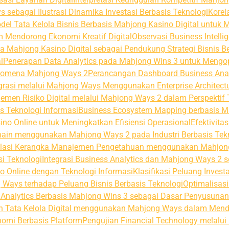
 sebagai Ilustrasi Dinamika Investasi Berbasis Teknologi
Korel
del Tata Kelola Bisnis Berbasis Mahjong Kasino Digital untuk M
 Mendorong Ekonomi Kreatif Digital
Observasi Business Intel
 Mahjong Kasino Digital sebagai Pendukung Strategi Bisnis B
l
Penerapan Data Analytics pada Mahjong Wins 3 untuk Mengo
 Fenomena Mahjong Ways 2
Perancangan Dashboard Business Ana
grasi melalui Mahjong Ways Menggunakan Enterprise Architect
emen Risiko Digital melalui Mahjong Ways 2 dalam Perspektif T
s Teknologi Informasi
Business Ecosystem Mapping berbasis Ma
no Online untuk Meningkatkan Efisiensi Operasional
Efektivita
 Chain menggunakan Mahjong Ways 2 pada Industri Berbasis Tek
lasi Kerangka Manajemen Pengetahuan menggunakan Mahjong 
i Teknologi
Integrasi Business Analytics dan Mahjong Ways 2
no Online dengan Teknologi Informasi
Klasifikasi Peluang Inves
g Ways terhadap Peluang Bisnis Berbasis Teknologi
Optimalisasi
Analytics Berbasis Mahjong Wins 3 sebagai Dasar Penyusunan 
 Tata Kelola Digital menggunakan Mahjong Ways dalam Mendu
nomi Berbasis Platform
Pengujian Financial Technology melalu