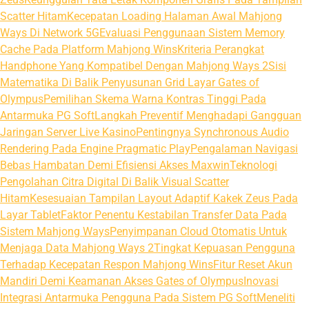
Scatter Hitam
Kecepatan Loading Halaman Awal Mahjong
Ways Di Network 5G
Evaluasi Penggunaan Sistem Memory
Cache Pada Platform Mahjong Wins
Kriteria Perangkat
Handphone Yang Kompatibel Dengan Mahjong Ways 2
Sisi
Matematika Di Balik Penyusunan Grid Layar Gates of
Olympus
Pemilihan Skema Warna Kontras Tinggi Pada
Antarmuka PG Soft
Langkah Preventif Menghadapi Gangguan
Jaringan Server Live Kasino
Pentingnya Synchronous Audio
Rendering Pada Engine Pragmatic Play
Pengalaman Navigasi
Bebas Hambatan Demi Efisiensi Akses Maxwin
Teknologi
Pengolahan Citra Digital Di Balik Visual Scatter
Hitam
Kesesuaian Tampilan Layout Adaptif Kakek Zeus Pada
Layar Tablet
Faktor Penentu Kestabilan Transfer Data Pada
Sistem Mahjong Ways
Penyimpanan Cloud Otomatis Untuk
Menjaga Data Mahjong Ways 2
Tingkat Kepuasan Pengguna
Terhadap Kecepatan Respon Mahjong Wins
Fitur Reset Akun
Mandiri Demi Keamanan Akses Gates of Olympus
Inovasi
Integrasi Antarmuka Pengguna Pada Sistem PG Soft
Meneliti