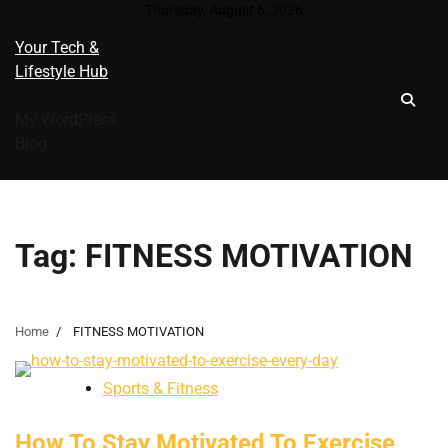
Skip
Thursday, August 6, 2026
to
Your Tech &
content
Lifestyle Hub
My WordPress
Blog
Tag:
FITNESS MOTIVATION
Home
FITNESS MOTIVATION
Sports & Fitness
How To Stay Motivated To Exercise