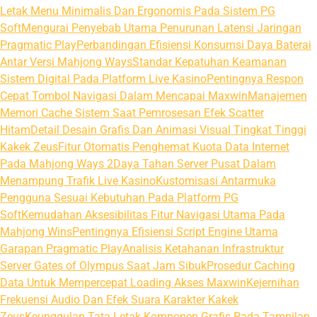
Letak Menu Minimalis Dan Ergonomis Pada Sistem PG
Soft
Mengurai Penyebab Utama Penurunan Latensi Jaringan
Pragmatic Play
Perbandingan Efisiensi Konsumsi Daya Baterai
Antar Versi Mahjong Ways
Standar Kepatuhan Keamanan
Sistem Digital Pada Platform Live Kasino
Pentingnya Respon
Cepat Tombol Navigasi Dalam Mencapai Maxwin
Manajemen
Memori Cache Sistem Saat Pemrosesan Efek Scatter
Hitam
Detail Desain Grafis Dan Animasi Visual Tingkat Tinggi
Kakek Zeus
Fitur Otomatis Penghemat Kuota Data Internet
Pada Mahjong Ways 2
Daya Tahan Server Pusat Dalam
Menampung Trafik Live Kasino
Kustomisasi Antarmuka
Pengguna Sesuai Kebutuhan Pada Platform PG
Soft
Kemudahan Aksesibilitas Fitur Navigasi Utama Pada
Mahjong Wins
Pentingnya Efisiensi Script Engine Utama
Garapan Pragmatic Play
Analisis Ketahanan Infrastruktur
Server Gates of Olympus Saat Jam Sibuk
Prosedur Caching
Data Untuk Mempercepat Loading Akses Maxwin
Kejernihan
Frekuensi Audio Dan Efek Suara Karakter Kakek
Zeus
Keunggulan Tata Letak Komponen Grafis Pada Tampilan