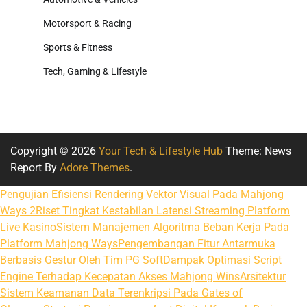
Motorsport & Racing
Sports & Fitness
Tech, Gaming & Lifestyle
Copyright © 2026
Your Tech & Lifestyle Hub
Theme: News
Report By
Adore Themes
.
Pengujian Efisiensi Rendering Vektor Visual Pada Mahjong
Ways 2
Riset Tingkat Kestabilan Latensi Streaming Platform
Live Kasino
Sistem Manajemen Algoritma Beban Kerja Pada
Platform Mahjong Ways
Pengembangan Fitur Antarmuka
Berbasis Gestur Oleh Tim PG Soft
Dampak Optimasi Script
Engine Terhadap Kecepatan Akses Mahjong Wins
Arsitektur
Sistem Keamanan Data Terenkripsi Pada Gates of