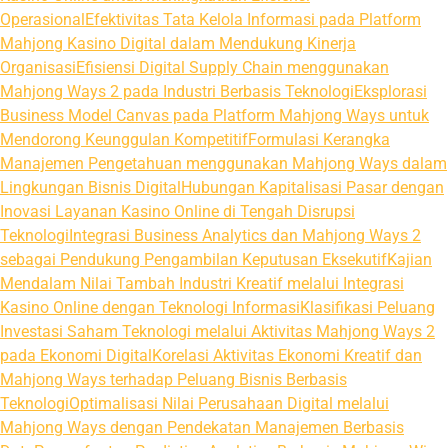
Operasional
Efektivitas Tata Kelola Informasi pada Platform
Mahjong Kasino Digital dalam Mendukung Kinerja
Organisasi
Efisiensi Digital Supply Chain menggunakan
Mahjong Ways 2 pada Industri Berbasis Teknologi
Eksplorasi
Business Model Canvas pada Platform Mahjong Ways untuk
Mendorong Keunggulan Kompetitif
Formulasi Kerangka
Manajemen Pengetahuan menggunakan Mahjong Ways dalam
Lingkungan Bisnis Digital
Hubungan Kapitalisasi Pasar dengan
Inovasi Layanan Kasino Online di Tengah Disrupsi
Teknologi
Integrasi Business Analytics dan Mahjong Ways 2
sebagai Pendukung Pengambilan Keputusan Eksekutif
Kajian
Mendalam Nilai Tambah Industri Kreatif melalui Integrasi
Kasino Online dengan Teknologi Informasi
Klasifikasi Peluang
Investasi Saham Teknologi melalui Aktivitas Mahjong Ways 2
pada Ekonomi Digital
Korelasi Aktivitas Ekonomi Kreatif dan
Mahjong Ways terhadap Peluang Bisnis Berbasis
Teknologi
Optimalisasi Nilai Perusahaan Digital melalui
Mahjong Ways dengan Pendekatan Manajemen Berbasis