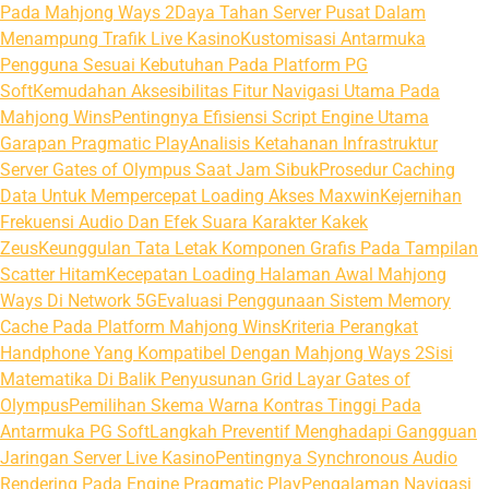
Pada Mahjong Ways 2
Daya Tahan Server Pusat Dalam
Menampung Trafik Live Kasino
Kustomisasi Antarmuka
Pengguna Sesuai Kebutuhan Pada Platform PG
Soft
Kemudahan Aksesibilitas Fitur Navigasi Utama Pada
Mahjong Wins
Pentingnya Efisiensi Script Engine Utama
Garapan Pragmatic Play
Analisis Ketahanan Infrastruktur
Server Gates of Olympus Saat Jam Sibuk
Prosedur Caching
Data Untuk Mempercepat Loading Akses Maxwin
Kejernihan
Frekuensi Audio Dan Efek Suara Karakter Kakek
Zeus
Keunggulan Tata Letak Komponen Grafis Pada Tampilan
Scatter Hitam
Kecepatan Loading Halaman Awal Mahjong
Ways Di Network 5G
Evaluasi Penggunaan Sistem Memory
Cache Pada Platform Mahjong Wins
Kriteria Perangkat
Handphone Yang Kompatibel Dengan Mahjong Ways 2
Sisi
Matematika Di Balik Penyusunan Grid Layar Gates of
Olympus
Pemilihan Skema Warna Kontras Tinggi Pada
Antarmuka PG Soft
Langkah Preventif Menghadapi Gangguan
Jaringan Server Live Kasino
Pentingnya Synchronous Audio
Rendering Pada Engine Pragmatic Play
Pengalaman Navigasi