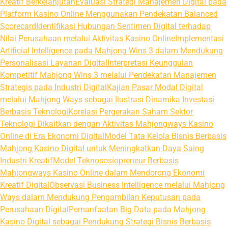
Kreatif Berkelanjutan
Evaluasi Strategi Manajemen Digital pada
Platform Kasino Online Menggunakan Pendekatan Balanced
Scorecard
Identifikasi Hubungan Sentimen Digital terhadap
Nilai Perusahaan melalui Aktivitas Kasino Online
Implementasi
Artificial Intelligence pada Mahjong Wins 3 dalam Mendukung
Personalisasi Layanan Digital
Interpretasi Keunggulan
Kompetitif Mahjong Wins 3 melalui Pendekatan Manajemen
Strategis pada Industri Digital
Kajian Pasar Modal Digital
melalui Mahjong Ways sebagai Ilustrasi Dinamika Investasi
Berbasis Teknologi
Korelasi Pergerakan Saham Sektor
Teknologi Dikaitkan dengan Aktivitas Mahjongways Kasino
Online di Era Ekonomi Digital
Model Tata Kelola Bisnis Berbasis
Mahjong Kasino Digital untuk Meningkatkan Daya Saing
Industri Kreatif
Model Teknososiopreneur Berbasis
Mahjongways Kasino Online dalam Mendorong Ekonomi
Kreatif Digital
Observasi Business Intelligence melalui Mahjong
Ways dalam Mendukung Pengambilan Keputusan pada
Perusahaan Digital
Pemanfaatan Big Data pada Mahjong
Kasino Digital sebagai Pendukung Strategi Bisnis Berbasis