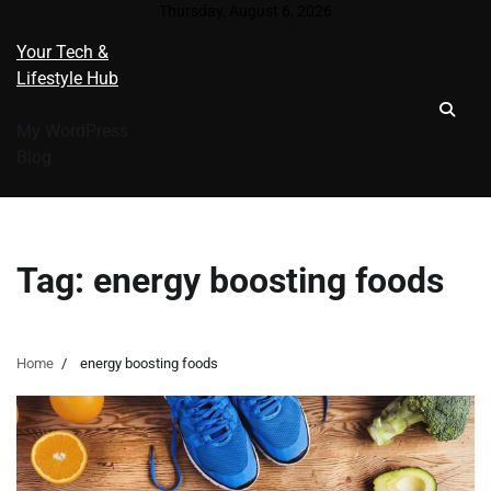
Skip
Thursday, August 6, 2026
to
Your Tech &
content
Lifestyle Hub
My WordPress
Blog
Tag:
energy boosting foods
Home
energy boosting foods