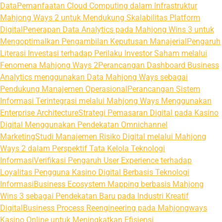
Data
Pemanfaatan Cloud Computing dalam Infrastruktur
Mahjong Ways 2 untuk Mendukung Skalabilitas Platform
Digital
Penerapan Data Analytics pada Mahjong Wins 3 untuk
Mengoptimalkan Pengambilan Keputusan Manajerial
Pengaruh
Literasi Investasi terhadap Perilaku Investor Saham melalui
Fenomena Mahjong Ways 2
Perancangan Dashboard Business
Analytics menggunakan Data Mahjong Ways sebagai
Pendukung Manajemen Operasional
Perancangan Sistem
Informasi Terintegrasi melalui Mahjong Ways Menggunakan
Enterprise Architecture
Strategi Pemasaran Digital pada Kasino
Digital Menggunakan Pendekatan Omnichannel
Marketing
Studi Manajemen Risiko Digital melalui Mahjong
Ways 2 dalam Perspektif Tata Kelola Teknologi
Informasi
Verifikasi Pengaruh User Experience terhadap
Loyalitas Pengguna Kasino Digital Berbasis Teknologi
Informasi
Business Ecosystem Mapping berbasis Mahjong
Wins 3 sebagai Pendekatan Baru pada Industri Kreatif
Digital
Business Process Reengineering pada Mahjongways
Kasino Online untuk Meningkatkan Efisiensi