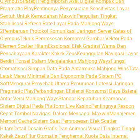
Olympus
Strategi Pengimporan Aset Digital Kompak Dari
Pragmatic Play
Pentingnya Penyesuaian Sensitivitas Layar
Sentuh Untuk Kemudahan Maxwin
Pengujian Tingkat
Stabilisasi Refresh Rate Layar Pada Mahjong Ways
2
Pembaruan Protokol Komunikasi Jaringan Server Gates of
Olympus
Teknik Pemrosesan Kompresi Gambar Vektor Pada
Elemen Scatter Hitam
Eksplorasi Efek Gradasi Warna Dan
Pencahayaan Karakter Kakek Zeus
Keunggulan Navigasi Layar
Berdiri Ponsel Dalam Menjalankan Mahjong Ways
Fungsi
Otomatisasi Simpan Data Pada Antarmuka Mahjong Wins
Tata
Letak Menu Minimalis Dan Ergonomis Pada Sistem PG
Soft
Mengurai Penyebab Utama Penurunan Latensi Jaringan
Pragmatic Play
Perbandingan Efisiensi Konsumsi Daya Baterai
Antar Versi Mahjong Ways
Standar Kepatuhan Keamanan
Sistem Digital Pada Platform Live Kasino
Pentingnya Respon
Cepat Tombol Navigasi Dalam Mencapai Maxwin
Manajemen
Memori Cache Sistem Saat Pemrosesan Efek Scatter
Hitam
Detail Desain Grafis Dan Animasi Visual Tingkat Tinggi
Kakek Zeus
Fitur Otomatis Penghemat Kuota Data Internet