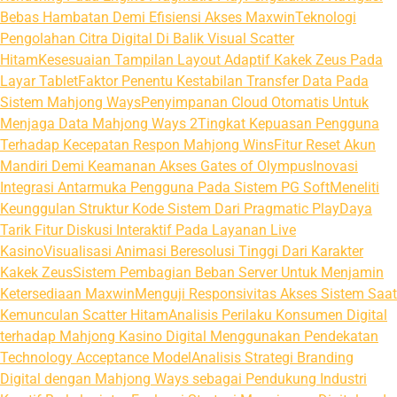
Bebas Hambatan Demi Efisiensi Akses Maxwin
Teknologi
Pengolahan Citra Digital Di Balik Visual Scatter
Hitam
Kesesuaian Tampilan Layout Adaptif Kakek Zeus Pada
Layar Tablet
Faktor Penentu Kestabilan Transfer Data Pada
Sistem Mahjong Ways
Penyimpanan Cloud Otomatis Untuk
Menjaga Data Mahjong Ways 2
Tingkat Kepuasan Pengguna
Terhadap Kecepatan Respon Mahjong Wins
Fitur Reset Akun
Mandiri Demi Keamanan Akses Gates of Olympus
Inovasi
Integrasi Antarmuka Pengguna Pada Sistem PG Soft
Meneliti
Keunggulan Struktur Kode Sistem Dari Pragmatic Play
Daya
Tarik Fitur Diskusi Interaktif Pada Layanan Live
Kasino
Visualisasi Animasi Beresolusi Tinggi Dari Karakter
Kakek Zeus
Sistem Pembagian Beban Server Untuk Menjamin
Ketersediaan Maxwin
Menguji Responsivitas Akses Sistem Saat
Kemunculan Scatter Hitam
Analisis Perilaku Konsumen Digital
terhadap Mahjong Kasino Digital Menggunakan Pendekatan
Technology Acceptance Model
Analisis Strategi Branding
Digital dengan Mahjong Ways sebagai Pendukung Industri