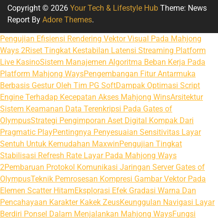
Copyright © 2026
Your Tech & Lifestyle Hub
Theme: News
Report By
Adore Themes
.
Pengujian Efisiensi Rendering Vektor Visual Pada Mahjong
Ways 2
Riset Tingkat Kestabilan Latensi Streaming Platform
Live Kasino
Sistem Manajemen Algoritma Beban Kerja Pada
Platform Mahjong Ways
Pengembangan Fitur Antarmuka
Berbasis Gestur Oleh Tim PG Soft
Dampak Optimasi Script
Engine Terhadap Kecepatan Akses Mahjong Wins
Arsitektur
Sistem Keamanan Data Terenkripsi Pada Gates of
Olympus
Strategi Pengimporan Aset Digital Kompak Dari
Pragmatic Play
Pentingnya Penyesuaian Sensitivitas Layar
Sentuh Untuk Kemudahan Maxwin
Pengujian Tingkat
Stabilisasi Refresh Rate Layar Pada Mahjong Ways
2
Pembaruan Protokol Komunikasi Jaringan Server Gates of
Olympus
Teknik Pemrosesan Kompresi Gambar Vektor Pada
Elemen Scatter Hitam
Eksplorasi Efek Gradasi Warna Dan
Pencahayaan Karakter Kakek Zeus
Keunggulan Navigasi Layar
Berdiri Ponsel Dalam Menjalankan Mahjong Ways
Fungsi