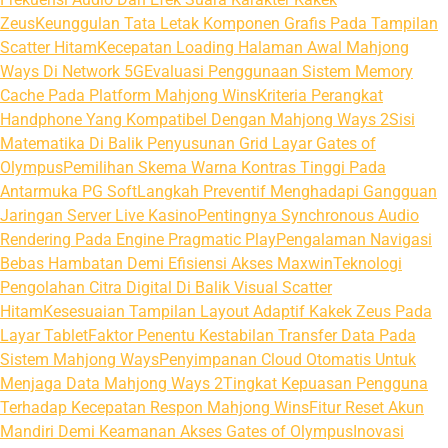
Zeus
Keunggulan Tata Letak Komponen Grafis Pada Tampilan
Scatter Hitam
Kecepatan Loading Halaman Awal Mahjong
Ways Di Network 5G
Evaluasi Penggunaan Sistem Memory
Cache Pada Platform Mahjong Wins
Kriteria Perangkat
Handphone Yang Kompatibel Dengan Mahjong Ways 2
Sisi
Matematika Di Balik Penyusunan Grid Layar Gates of
Olympus
Pemilihan Skema Warna Kontras Tinggi Pada
Antarmuka PG Soft
Langkah Preventif Menghadapi Gangguan
Jaringan Server Live Kasino
Pentingnya Synchronous Audio
Rendering Pada Engine Pragmatic Play
Pengalaman Navigasi
Bebas Hambatan Demi Efisiensi Akses Maxwin
Teknologi
Pengolahan Citra Digital Di Balik Visual Scatter
Hitam
Kesesuaian Tampilan Layout Adaptif Kakek Zeus Pada
Layar Tablet
Faktor Penentu Kestabilan Transfer Data Pada
Sistem Mahjong Ways
Penyimpanan Cloud Otomatis Untuk
Menjaga Data Mahjong Ways 2
Tingkat Kepuasan Pengguna
Terhadap Kecepatan Respon Mahjong Wins
Fitur Reset Akun
Mandiri Demi Keamanan Akses Gates of Olympus
Inovasi