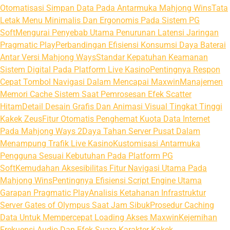
Otomatisasi Simpan Data Pada Antarmuka Mahjong Wins
Tata
Letak Menu Minimalis Dan Ergonomis Pada Sistem PG
Soft
Mengurai Penyebab Utama Penurunan Latensi Jaringan
Pragmatic Play
Perbandingan Efisiensi Konsumsi Daya Baterai
Antar Versi Mahjong Ways
Standar Kepatuhan Keamanan
Sistem Digital Pada Platform Live Kasino
Pentingnya Respon
Cepat Tombol Navigasi Dalam Mencapai Maxwin
Manajemen
Memori Cache Sistem Saat Pemrosesan Efek Scatter
Hitam
Detail Desain Grafis Dan Animasi Visual Tingkat Tinggi
Kakek Zeus
Fitur Otomatis Penghemat Kuota Data Internet
Pada Mahjong Ways 2
Daya Tahan Server Pusat Dalam
Menampung Trafik Live Kasino
Kustomisasi Antarmuka
Pengguna Sesuai Kebutuhan Pada Platform PG
Soft
Kemudahan Aksesibilitas Fitur Navigasi Utama Pada
Mahjong Wins
Pentingnya Efisiensi Script Engine Utama
Garapan Pragmatic Play
Analisis Ketahanan Infrastruktur
Server Gates of Olympus Saat Jam Sibuk
Prosedur Caching
Data Untuk Mempercepat Loading Akses Maxwin
Kejernihan
Frekuensi Audio Dan Efek Suara Karakter Kakek