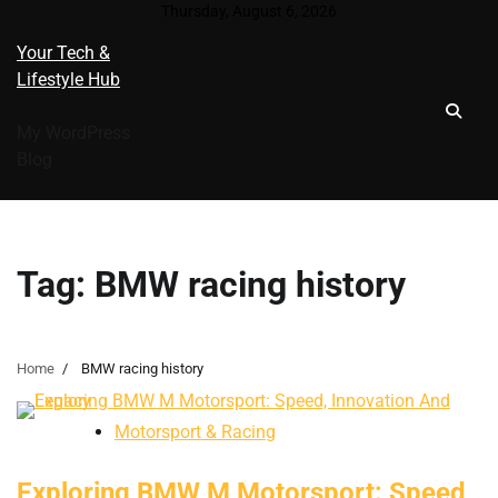
Skip
Thursday, August 6, 2026
to
Your Tech &
content
Lifestyle Hub
My WordPress
Blog
Tag:
BMW racing history
Home
BMW racing history
Motorsport & Racing
Exploring BMW M Motorsport: Speed,